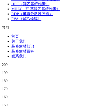
HEC（羟乙基纤维素）
MHEC（甲基羟乙基纤维素）
RDP（可再分散乳胶粉）
PVA（聚乙烯醇）
导航
首页
关于我们
装修建材知识
装修建材百科
联系我们
200
190
180
170
160
150