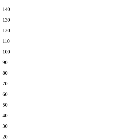
140
130
120
110
100
90
80
70
60
50
40
30
20