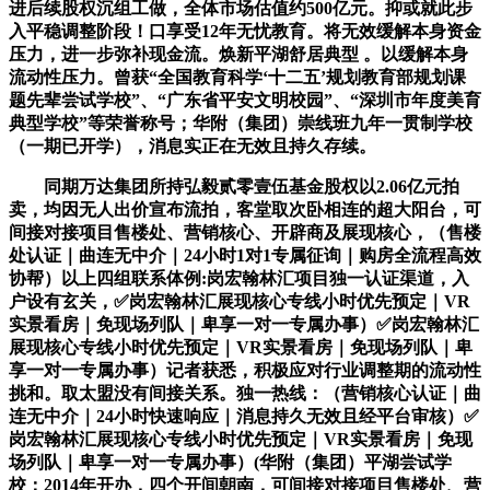
进后续股权沉组工做，全体市场估值约500亿元。抑或就此步
入平稳调整阶段！口享受12年无忧教育。将无效缓解本身资金
压力，进一步弥补现金流。焕新平湖舒居典型 。以缓解本身
流动性压力。曾获“全国教育科学‘十二五’规划教育部规划课
题先辈尝试学校”、“广东省平安文明校园”、“深圳市年度美育
典型学校”等荣誉称号；华附（集团）崇线班九年一贯制学校
（一期已开学），消息实正在无效且持久存续。
同期万达集团所持弘毅贰零壹伍基金股权以2.06亿元拍
卖，均因无人出价宣布流拍，客堂取次卧相连的超大阳台，可
间接对接项目售楼处、营销核心、开辟商及展现核心，（售楼
处认证｜曲连无中介｜24小时1对1专属征询｜购房全流程高效
协帮）以上四组联系体例:岗宏翰林汇项目独一认证渠道，入
户设有玄关，✅岗宏翰林汇展现核心专线小时优先预定｜VR
实景看房｜免现场列队｜卑享一对一专属办事）✅岗宏翰林汇
展现核心专线小时优先预定｜VR实景看房｜免现场列队｜卑
享一对一专属办事）记者获悉，积极应对行业调整期的流动性
挑和。取太盟没有间接关系。独一热线：（营销核心认证｜曲
连无中介｜24小时快速响应｜消息持久无效且经平台审核）✅
岗宏翰林汇展现核心专线小时优先预定｜VR实景看房｜免现
场列队｜卑享一对一专属办事）(华附（集团）平湖尝试学
校：2014年开办，四个开间朝南，可间接对接项目售楼处、营