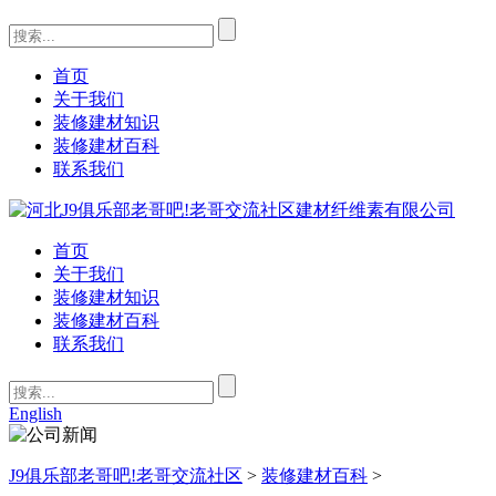
首页
关于我们
装修建材知识
装修建材百科
联系我们
首页
关于我们
装修建材知识
装修建材百科
联系我们
English
J9俱乐部老哥吧!老哥交流社区
>
装修建材百科
>