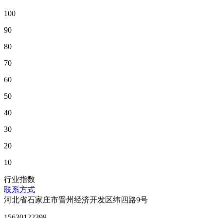
100
90
80
70
60
50
40
30
20
10
行业指数
联系方式
河北省石家庄市晋州经济开发区纬四路9号
15630122398