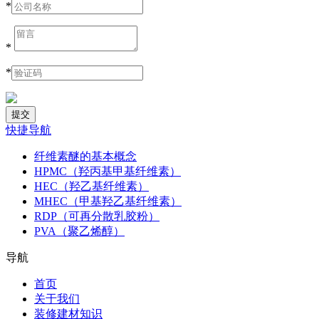
*
*
*
快捷导航
纤维素醚的基本概念
HPMC（羟丙基甲基纤维素）
HEC（羟乙基纤维素）
MHEC（甲基羟乙基纤维素）
RDP（可再分散乳胶粉）
PVA（聚乙烯醇）
导航
首页
关于我们
装修建材知识