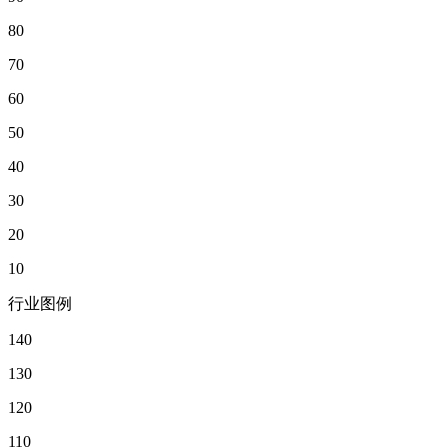
80
70
60
50
40
30
20
10
行业图例
140
130
120
110