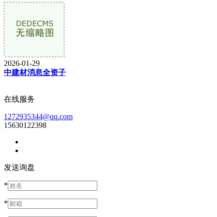
2026-01-29
中建材消息全资子
在线服务
1272935344@qq.com
15630122398
发送询盘
*
*